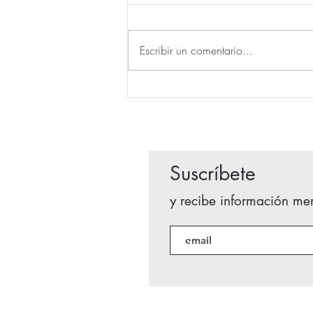
Escribir un comentario...
25-01-23 SUFISMO Taller de
danza
Suscríbete
y recibe información men